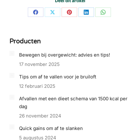
Deel dit artikel
Share
Share
Share
Share
Share
on
on
on
on
on
Facebook
X
Pinterest
LinkedIn
WhatsApp
Producten
Bewegen bij overgewicht: advies en tips!
17 november 2025
Tips om af te vallen voor je bruiloft
12 februari 2025
Afvallen met een dieet schema van 1500 kcal per
dag
26 november 2024
Quick gains om af te slanken
5 augustus 2024