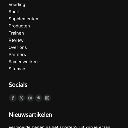
Voeding
Sport
Supplementen
Producten
Trainen
Review
Over ons
Partners
Samenwerken
Sitemap
Socials
Vind ons op:
Facebook
X
YouTube
Pinterest
Instagram
page
page
page
page
page
Nieuwsartikelen
opens
opens
opens
opens
opens
in
in
in
in
in
Vermoeide benen na het sporten? Dit kun je eraan