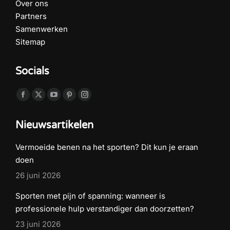
Over ons
Partners
Samenwerken
Sitemap
Socials
Vind ons op:
Facebook
X
YouTube
Pinterest
Instagram
page
page
page
page
page
Nieuwsartikelen
opens
opens
opens
opens
opens
in
in
in
in
in
Vermoeide benen na het sporten? Dit kun je eraan
new
new
new
new
new
doen
window
window
window
window
window
26 juni 2026
Sporten met pijn of spanning: wanneer is
professionele hulp verstandiger dan doorzetten?
23 juni 2026