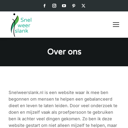
Facebook
Instagram
YouTube
Pinterest
X
page
page
page
page
page
opens
opens
opens
opens
opens
in
in
in
in
in
new
new
new
new
new
window
window
window
window
window
Over ons
Snelweerslank.nl is een website waar ik mee ben
begonnen om mensen te helpen een gebalanceerd
dieet en leven te laten leiden. Door veel onderzoek te
doen en mijzelf vaak als proefpersoon te gebruiken
ben ik achter veel dingen gekomen. Zo ben ik deze
website gestart om niet alleen mijzelf te helpen, maar