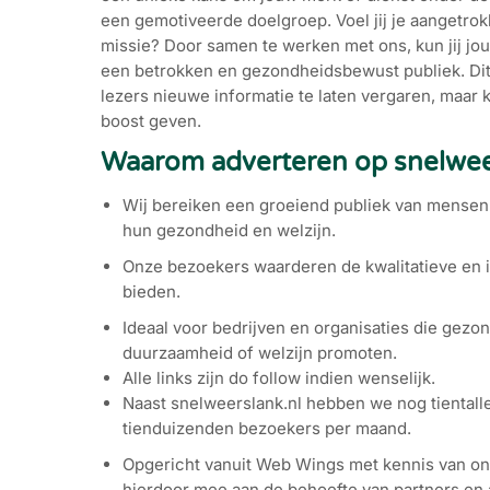
een gemotiveerde doelgroep. Voel jij je aangetrok
missie? Door samen te werken met ons, kun jij j
een betrokken en gezondheidsbewust publiek. Dit 
lezers nieuwe informatie te laten vergaren, maar k
boost geven.
Waarom adverteren op snelwee
Wij bereiken een groeiend publiek van mensen d
hun gezondheid en welzijn.
Onze bezoekers waarderen de kwalitatieve en 
bieden.
Ideaal voor bedrijven en organisaties die gezon
duurzaamheid of welzijn promoten.
Alle links zijn do follow indien wenselijk.
Naast snelweerslank.nl hebben we nog tientall
tienduizenden bezoekers per maand.
Opgericht vanuit Web Wings met kennis van on
hierdoor mee aan de behoefte van partners en 