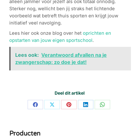
alleen jammer voor jezelf als ook totaal onnodig.
Sterker nog, wellicht ben jij straks het lichtende
voorbeeld wat betreft thuis sporten en krijgt jouw
initiatief veel navolging.
Lees hier ook onze blog over het
oprichten en
opstarten van jouw eigen sportschool
.
Lees ook:
Verantwoord afvallen na je
zwangerschap: zo doe je dat!
Deel dit artikel
Share
Share
Share
Share
Share
on
on
on
on
on
Facebook
X
Pinterest
LinkedIn
WhatsApp
Producten