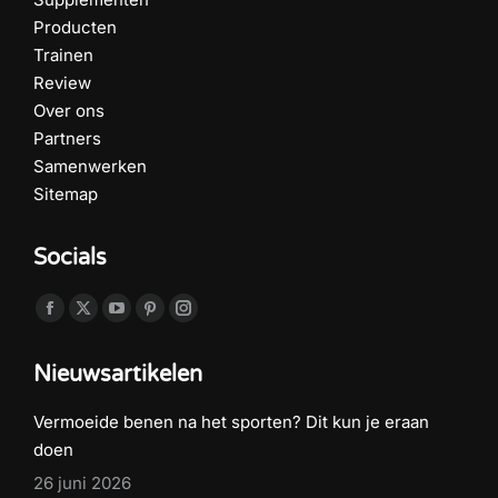
Producten
Trainen
Review
Over ons
Partners
Samenwerken
Sitemap
Socials
Vind ons op:
Facebook
X
YouTube
Pinterest
Instagram
page
page
page
page
page
Nieuwsartikelen
opens
opens
opens
opens
opens
in
in
in
in
in
Vermoeide benen na het sporten? Dit kun je eraan
new
new
new
new
new
doen
window
window
window
window
window
26 juni 2026