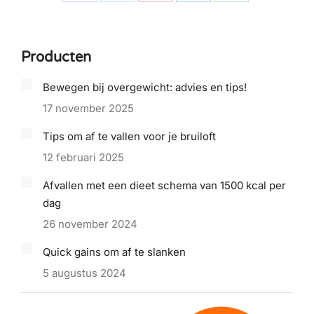
Share
Share
Share
Share
Share
on
on
on
on
on
Facebook
X
Pinterest
LinkedIn
WhatsApp
Producten
Bewegen bij overgewicht: advies en tips!
17 november 2025
Tips om af te vallen voor je bruiloft
12 februari 2025
Afvallen met een dieet schema van 1500 kcal per
dag
26 november 2024
Quick gains om af te slanken
5 augustus 2024