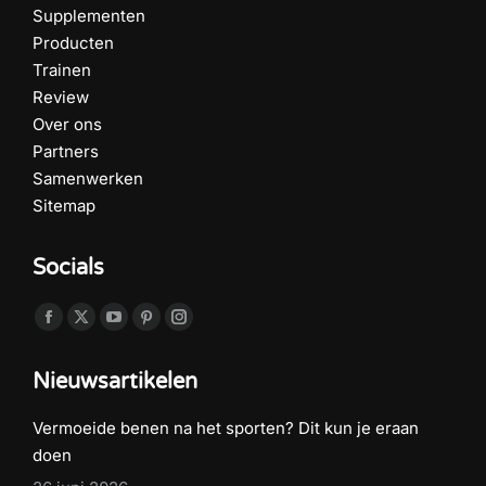
Supplementen
Producten
Trainen
Review
Over ons
Partners
Samenwerken
Sitemap
Socials
Vind ons op:
Facebook
X
YouTube
Pinterest
Instagram
page
page
page
page
page
Nieuwsartikelen
opens
opens
opens
opens
opens
in
in
in
in
in
Vermoeide benen na het sporten? Dit kun je eraan
new
new
new
new
new
doen
window
window
window
window
window