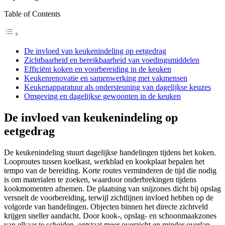
Table of Contents
De invloed van keukenindeling op eetgedrag
Zichtbaarheid en bereikbaarheid van voedingsmiddelen
Efficiënt koken en voorbereiding in de keuken
Keukenrenovatie en samenwerking met vakmensen
Keukenapparatuur als ondersteuning van dagelijkse keuzes
Omgeving en dagelijkse gewoonten in de keuken
De invloed van keukenindeling op
eetgedrag
De keukenindeling stuurt dagelijkse handelingen tijdens het koken.
Looproutes tussen koelkast, werkblad en kookplaat bepalen het
tempo van de bereiding. Korte routes verminderen de tijd die nodig
is om materialen te zoeken, waardoor onderbrekingen tijdens
kookmomenten afnemen. De plaatsing van snijzones dicht bij opslag
versnelt de voorbereiding, terwijl zichtlijnen invloed hebben op de
volgorde van handelingen. Objecten binnen het directe zichtveld
krijgen sneller aandacht. Door kook-, opslag- en schoonmaakzones
van elkaar te scheiden, ontstaat meer overzicht en minder overlap