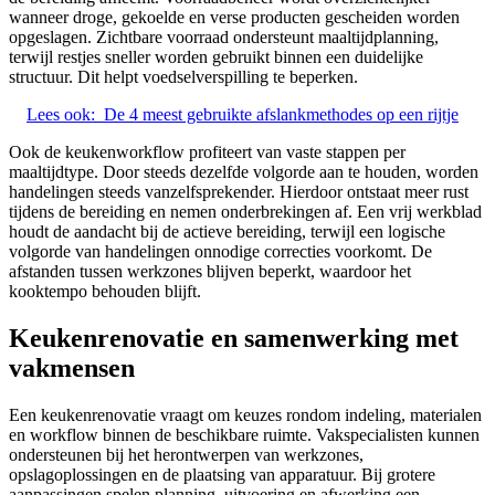
wanneer droge, gekoelde en verse producten gescheiden worden
opgeslagen. Zichtbare voorraad ondersteunt maaltijdplanning,
terwijl restjes sneller worden gebruikt binnen een duidelijke
structuur. Dit helpt voedselverspilling te beperken.
Lees ook:
De 4 meest gebruikte afslankmethodes op een rijtje
Ook de keukenworkflow profiteert van vaste stappen per
maaltijdtype. Door steeds dezelfde volgorde aan te houden, worden
handelingen steeds vanzelfsprekender. Hierdoor ontstaat meer rust
tijdens de bereiding en nemen onderbrekingen af. Een vrij werkblad
houdt de aandacht bij de actieve bereiding, terwijl een logische
volgorde van handelingen onnodige correcties voorkomt. De
afstanden tussen werkzones blijven beperkt, waardoor het
kooktempo behouden blijft.
Keukenrenovatie en samenwerking met
vakmensen
Een keukenrenovatie vraagt om keuzes rondom indeling, materialen
en workflow binnen de beschikbare ruimte. Vakspecialisten kunnen
ondersteunen bij het herontwerpen van werkzones,
opslagoplossingen en de plaatsing van apparatuur. Bij grotere
aanpassingen spelen planning, uitvoering en afwerking een