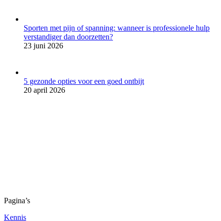
Sporten met pijn of spanning: wanneer is professionele hulp
verstandiger dan doorzetten?
23 juni 2026
5 gezonde opties voor een goed ontbijt
20 april 2026
Ben je op zoek naar producten die helpen bij het afslanken of
sporten? Snel weer slank heeft een compleet assortiment voor jouw
afslank- en sportwensen.
Algemene voorwaarden
Privacyverklaring
Pagina’s
Kennis