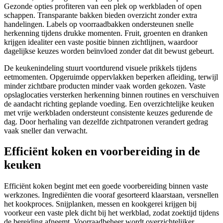
Gezonde opties profiteren van een plek op werkbladen of open
schappen. Transparante bakken bieden overzicht zonder extra
handelingen. Labels op voorraadbakken ondersteunen snelle
herkenning tijdens drukke momenten. Fruit, groenten en dranken
krijgen idealiter een vaste positie binnen zichtlijnen, waardoor
dagelijkse keuzes worden beïnvloed zonder dat dit bewust gebeurt.
De keukenindeling stuurt voortdurend visuele prikkels tijdens
eetmomenten. Opgeruimde oppervlakken beperken afleiding, terwijl
minder zichtbare producten minder vaak worden gekozen. Vaste
opslaglocaties versterken herkenning binnen routines en verschuiven
de aandacht richting geplande voeding. Een overzichtelijke keuken
met vrije werkbladen ondersteunt consistente keuzes gedurende de
dag. Door herhaling van dezelfde zichtpatronen verandert gedrag
vaak sneller dan verwacht.
Efficiënt koken en voorbereiding in de
keuken
Efficiënt koken begint met een goede voorbereiding binnen vaste
werkzones. Ingrediënten die vooraf gesorteerd klaarstaan, versnellen
het kookproces. Snijplanken, messen en kookgerei krijgen bij
voorkeur een vaste plek dicht bij het werkblad, zodat zoektijd tijdens
de bereiding afneemt. Voorraadbeheer wordt overzichtelijker