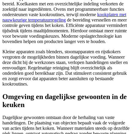
bereid. Koelkasten met een overzichtelijke indeling verkorten de
zoektijd naar ingrediënten. Ovens met programmeerbare functies
ondersteunen vaste kookroutines, terwijl moderne
kookplaten met
nauwkeurige temperatuurregeling
de bereiding versnellen en meer
controle geven tijdens het koken. Efficiënte apparatuur vermindert
tijdsdruk tijdens maaltijdmomenten. Hierdoor ontstaat meer ruimte
voor bewuste voedingskeuzes. Moderne opslagtechnologie kan
bovendien helpen om producten langer vers te houden.
Kleine apparaten zoals blenders, stoomapparaten en rijstkokers
vergroten de mogelijkheden binnen dagelijkse voeding. Wanneer
deze dicht bij de werkzones staan, verlopen handelingen sneller en
eenvoudiger. Regelmatige reiniging blijft overzichtelijk als
onderdelen goed bereikbaar zijn. Dat stimuleert consistent gebruik
en zorgt ervoor dat apparaten beter aansluiten op bestaande
kookroutines.
Omgeving en dagelijkse gewoonten in de
keuken
Dagelijkse gewoonten ontstaan door de herhaling van vaste
handelingen. De plaatsing van objecten bepaalt vaak de volgorde
van acties tijdens het koken. Wanneer materialen steeds op dezelfde
plek liggen, ontstaat automatisch gedrag zonder bewuste planning.