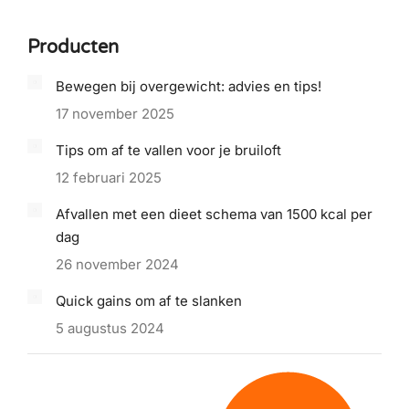
on
on
on
on
on
Facebook
X
Pinterest
LinkedIn
WhatsApp
Producten
Bewegen bij overgewicht: advies en tips!
17 november 2025
Tips om af te vallen voor je bruiloft
12 februari 2025
Afvallen met een dieet schema van 1500 kcal per
dag
26 november 2024
Quick gains om af te slanken
5 augustus 2024