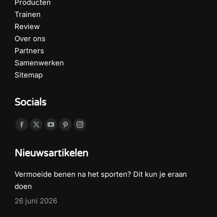
Producten
Trainen
Review
Over ons
Partners
Samenwerken
Sitemap
Socials
Vind ons op:
Facebook
X
YouTube
Pinterest
Instagram
page
page
page
page
page
Nieuwsartikelen
opens
opens
opens
opens
opens
in
in
in
in
in
Vermoeide benen na het sporten? Dit kun je eraan
new
new
new
new
new
doen
window
window
window
window
window
26 juni 2026