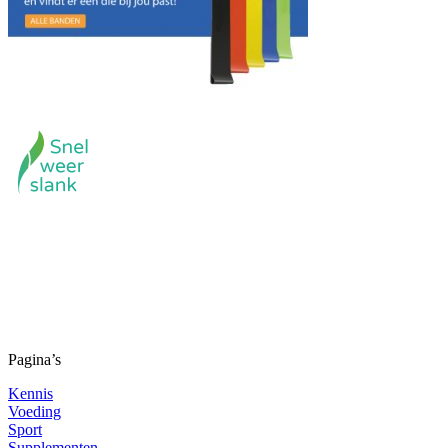
Ben je op zoek naar producten die helpen bij het afslanken of
sporten? Snel weer slank heeft een compleet assortiment voor jouw
afslank- en sportwensen.
Algemene voorwaarden
Privacyverklaring
Pagina’s
Kennis
Voeding
Sport
Supplementen