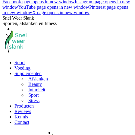
Facebook page opens in new window
Instagram page opens in new
window
YouTube page opens in new window
Pinterest page opens
in new window
X page opens in new window
Snel Weer Slank
Sporten, afslanken en fitness
Sport
Voeding
Supplementen
Afslanken
Beauty
Intimiteit
Sport
Stress
Producten
Reviews
Kennis
Contact