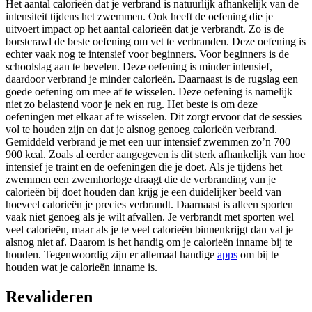
Het aantal calorieën dat je verbrand is natuurlijk afhankelijk van de
intensiteit tijdens het zwemmen. Ook heeft de oefening die je
uitvoert impact op het aantal calorieën dat je verbrandt. Zo is de
borstcrawl de beste oefening om vet te verbranden. Deze oefening is
echter vaak nog te intensief voor beginners. Voor beginners is de
schoolslag aan te bevelen. Deze oefening is minder intensief,
daardoor verbrand je minder calorieën. Daarnaast is de rugslag een
goede oefening om mee af te wisselen. Deze oefening is namelijk
niet zo belastend voor je nek en rug. Het beste is om deze
oefeningen met elkaar af te wisselen. Dit zorgt ervoor dat de sessies
vol te houden zijn en dat je alsnog genoeg calorieën verbrand.
Gemiddeld verbrand je met een uur intensief zwemmen zo’n 700 –
900 kcal. Zoals al eerder aangegeven is dit sterk afhankelijk van hoe
intensief je traint en de oefeningen die je doet. Als je tijdens het
zwemmen een zwemhorloge draagt die de verbranding van je
calorieën bij doet houden dan krijg je een duidelijker beeld van
hoeveel calorieën je precies verbrandt. Daarnaast is alleen sporten
vaak niet genoeg als je wilt afvallen. Je verbrandt met sporten wel
veel calorieën, maar als je te veel calorieën binnenkrijgt dan val je
alsnog niet af. Daarom is het handig om je calorieën inname bij te
houden. Tegenwoordig zijn er allemaal handige
apps
om bij te
houden wat je calorieën inname is.
Revalideren