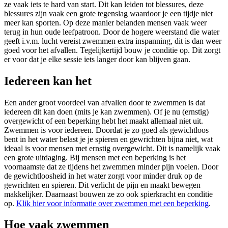
ze vaak iets te hard van start. Dit kan leiden tot blessures, deze
blessures zijn vaak een grote tegenslag waardoor je een tijdje niet
meer kan sporten. Op deze manier belanden mensen vaak weer
terug in hun oude leefpatroon. Door de hogere weerstand die water
geeft i.v.m. lucht vereist zwemmen extra inspanning, dit is dan weer
goed voor het afvallen. Tegelijkertijd bouw je conditie op. Dit zorgt
er voor dat je elke sessie iets langer door kan blijven gaan.
Iedereen kan het
Een ander groot voordeel van afvallen door te zwemmen is dat
iedereen dit kan doen (mits je kan zwemmen). Of je nu (ernstig)
overgewicht of een beperking hebt het maakt allemaal niet uit.
Zwemmen is voor iedereen. Doordat je zo goed als gewichtloos
bent in het water belast je je spieren en gewrichten bijna niet, wat
ideaal is voor mensen met ernstig overgewicht. Dit is namelijk vaak
een grote uitdaging. Bij mensen met een beperking is het
voornaamste dat ze tijdens het zwemmen minder pijn voelen. Door
de gewichtloosheid in het water zorgt voor minder druk op de
gewrichten en spieren. Dit verlicht de pijn en maakt bewegen
makkelijker. Daarnaast bouwen ze zo ook spierkracht en conditie
op.
Klik hier voor informatie over zwemmen met een beperking
.
Hoe vaak zwemmen