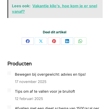
Lees ook:
Vakantie kilo's, hoe kom je er snel
vanaf?
Deel dit artikel
Share
Share
Share
Share
Share
on
on
on
on
on
Facebook
X
Pinterest
LinkedIn
WhatsApp
Producten
Bewegen bij overgewicht: advies en tips!
17 november 2025
Tips om af te vallen voor je bruiloft
12 februari 2025
Afvallen met een dieet schema van 1500 kcal per