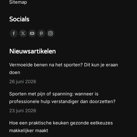
Sitemap
Socials
Vind ons op:
Facebook
X
YouTube
Pinterest
Instagram
page
page
page
page
page
Nieuwsartikelen
opens
opens
opens
opens
opens
in
in
in
in
in
Vermoeide benen na het sporten? Dit kun je eraan
new
new
new
new
new
doen
window
window
window
window
window
26 juni 2026
Sporten met pijn of spanning: wanneer is
professionele hulp verstandiger dan doorzetten?
23 juni 2026
Hoe een praktische keuken gezonde eetkeuzes
makkelijker maakt