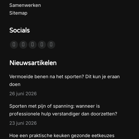
Samenwerken
Sitemap
Socials
Vind ons op:
Facebook
X
YouTube
Pinterest
Instagram
page
page
page
page
page
Nieuwsartikelen
opens
opens
opens
opens
opens
in
in
in
in
in
Vermoeide benen na het sporten? Dit kun je eraan
new
new
new
new
new
doen
window
window
window
window
window
26 juni 2026
Sporten met pijn of spanning: wanneer is
professionele hulp verstandiger dan doorzetten?
23 juni 2026
Hoe een praktische keuken gezonde eetkeuzes