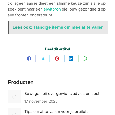
collageen aan je dieet een slimme keuze zijn als je op
zoek bent naar een
eiwitbron
die jouw gezondheid op
alle fronten ondersteunt.
Lees ook:
Handige items om mee af te vallen
Deel dit artikel
Share
Share
Share
Share
Share
on
on
on
on
on
Facebook
X
Pinterest
LinkedIn
WhatsApp
Producten
Bewegen bij overgewicht: advies en tips!
17 november 2025
Tips om af te vallen voor je bruiloft