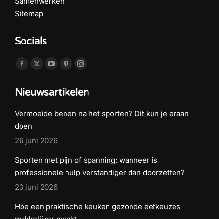
Samenwerken
Sitemap
Socials
Vind ons op:
Facebook
X
YouTube
Pinterest
Instagram
page
page
page
page
page
Nieuwsartikelen
opens
opens
opens
opens
opens
in
in
in
in
in
Vermoeide benen na het sporten? Dit kun je eraan
new
new
new
new
new
doen
window
window
window
window
window
26 juni 2026
Sporten met pijn of spanning: wanneer is
professionele hulp verstandiger dan doorzetten?
23 juni 2026
Hoe een praktische keuken gezonde eetkeuzes
makkelijker maakt