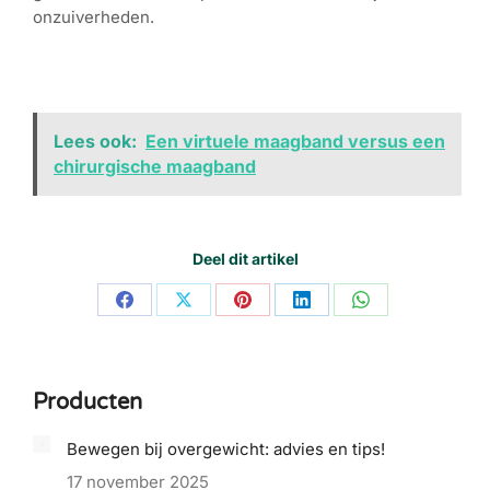
onzuiverheden.
Lees ook:
Een virtuele maagband versus een
chirurgische maagband
Deel dit artikel
Share
Share
Share
Share
Share
on
on
on
on
on
Facebook
X
Pinterest
LinkedIn
WhatsApp
Producten
Bewegen bij overgewicht: advies en tips!
17 november 2025