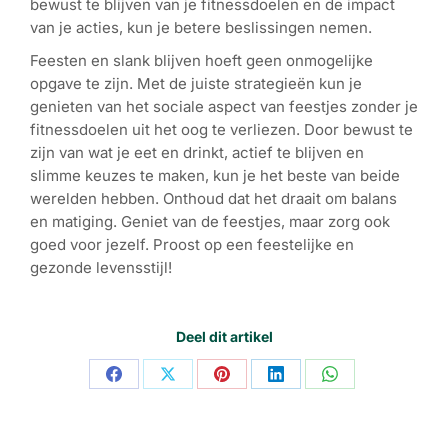
bewust te blijven van je fitnessdoelen en de impact
van je acties, kun je betere beslissingen nemen.
Feesten en slank blijven hoeft geen onmogelijke
opgave te zijn. Met de juiste strategieën kun je
genieten van het sociale aspect van feestjes zonder je
fitnessdoelen uit het oog te verliezen. Door bewust te
zijn van wat je eet en drinkt, actief te blijven en
slimme keuzes te maken, kun je het beste van beide
werelden hebben. Onthoud dat het draait om balans
en matiging. Geniet van de feestjes, maar zorg ook
goed voor jezelf. Proost op een feestelijke en
gezonde levensstijl!
Deel dit artikel
Share
Share
Share
Share
Share
on
on
on
on
on
Facebook
X
Pinterest
LinkedIn
WhatsApp