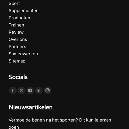
Sport
Supplementen
Producten
Trainen
Review
Over ons
Partners
Samenwerken
Sitemap
Socials
Vind ons op:
Facebook
X
YouTube
Pinterest
Instagram
page
page
page
page
page
Nieuwsartikelen
opens
opens
opens
opens
opens
in
in
in
in
in
Vermoeide benen na het sporten? Dit kun je eraan
new
new
new
new
new
doen